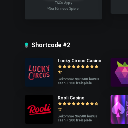
T&Cs Apply
*Nur für neue Spieler
Shortcode #2
Lucky Circus Casino
Bekomme
$/€1500 bonus
cash
+
150 freispiele
Rooli Casino
Bekomme
$/€500 bonus
cash
+
200 freispiele