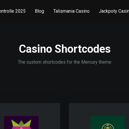
ntrolle 2025
Blog
Talismania Casino
Jackpoty Casi
Casino Shortcodes
The custom shortcodes for the Mercury theme