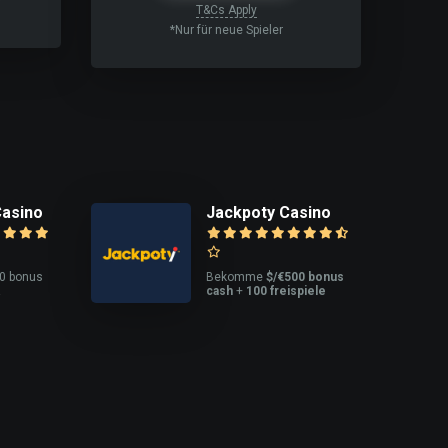
T&Cs Apply
*Nur für neue Spieler
Casino
Jackpoty Casino
0 bonus
Bekomme
$/€500 bonus
!
cash
+
100 freispiele