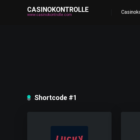
CASINOKONTROLLE
Casinoko
www.casinokontrolle.com
Shortcode #1