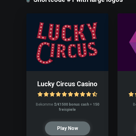
Lucky Circus Casino
Bekomme
$/€1500 bonus cash
+
150
B
freispiele
Play Now