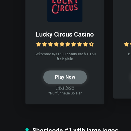
Lucky Circus Casino
Bekomme
$/€1500 bonus cash
+
150
B
freispiele
Play Now
T&Cs Apply
*Nur für neue Spieler
Shortcode #1 with large logos