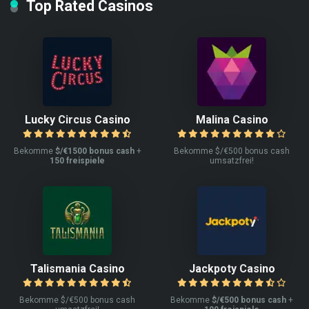
Top Rated Casinos
Lucky Circus Casino
Malina Casino
Bekomme
$/€1500 bonus cash
+
Bekomme $/€500 bonus cash
150 freispiele
umsatzfrei!
Talismania Casino
Jackpoty Casino
Bekomme $/€500 bonus cash
Bekomme
$/€500 bonus cash
+