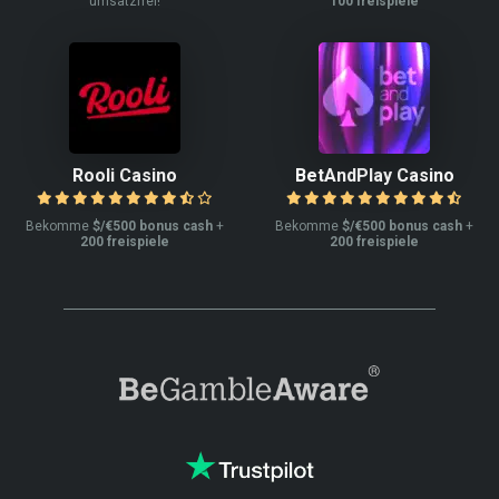
umsatzfrei!
100 freispiele
Rooli Casino
BetAndPlay Casino
Bekomme
$/€500 bonus cash
+
Bekomme
$/€500 bonus cash
+
200 freispiele
200 freispiele