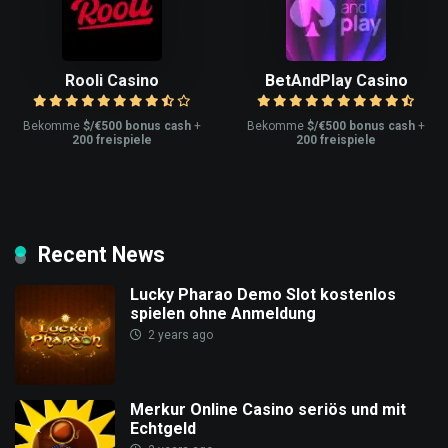
Rooli Casino
BetAndPlay Casino
Bekomme
$/€500 bonus cash
+
Bekomme
$/€500 bonus cash
+
200 freispiele
200 freispiele
Recent News
Lucky Pharao Demo Slot kostenlos
spielen ohne Anmeldung
2 years ago
Merkur Online Casino seriös und mit
Echtgeld