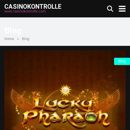
CASINOKONTROLLE
www.casinokontrolle.com
Blog
Home
»
Blog
Blog