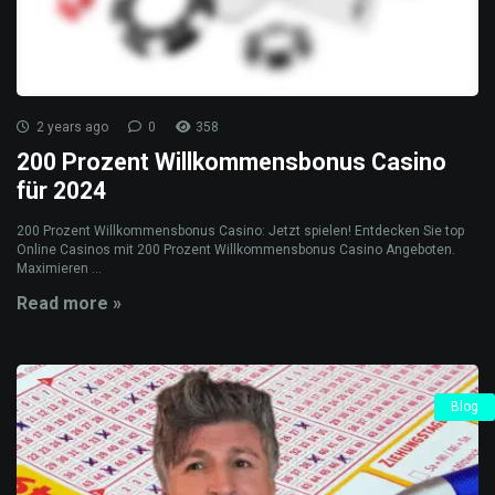
2 years ago
0
358
200 Prozent Willkommensbonus Casino
für 2024
200 Prozent Willkommensbonus Casino: Jetzt spielen! Entdecken Sie top
Online Casinos mit 200 Prozent Willkommensbonus Casino Angeboten.
Maximieren ...
Read more »
Blog