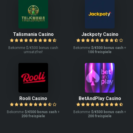
Talismania Casino
Jackpoty Casino
Bekomme $/€500 bonus cash
Bekomme
$/€500 bonus cash
+
umsatzfrei!
100 freispiele
Rooli Casino
BetAndPlay Casino
Bekomme
$/€500 bonus cash
+
Bekomme
$/€500 bonus cash
+
200 freispiele
200 freispiele