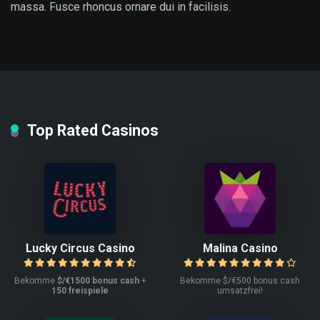
massa. Fusce rhoncus ornare dui in facilisis.
Top Rated Casinos
Lucky Circus Casino
Malina Casino
Bekomme
$/€1500 bonus cash
+
Bekomme $/€500 bonus cash
150 freispiele
umsatzfrei!