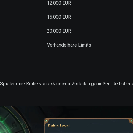
12.000 EUR
15.000 EUR
20.000 EUR
Verhandelbare Limits
ieler eine Reihe von exklusiven Vorteilen genießen. Je höher 