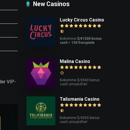
New Casinos
Lucky Circus Casino
Bekomme
$/€1500 bonus
cash
+
150 freispiele
Malina Casino
Bekomme $/€500 bonus
der VIP-
cash umsatzfrei!
Talismania Casino
Bekomme $/€500 bonus
cash umsatzfrei!