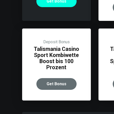
Get Bonus
Deposit Bonus
Talismania Casino
T
Sport Kombiwette
Boost bis 100
S
Prozent
Get Bonus