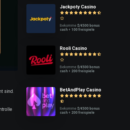
Jackpoty Casino
Bekomme
$/€500 bonus
cash
+
100 freispiele
Rooli Casino
Bekomme
$/€500 bonus
cash
+
200 freispiele
BetAndPlay Casino
t sind.
Bekomme
$/€500 bonus
ntrolle
cash
+
200 freispiele