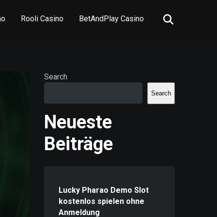
no
Rooli Casino
BetAndPlay Casino
Search
Search
Neueste
Beiträge
Lucky Pharao Demo Slot
kostenlos spielen ohne
Anmeldung