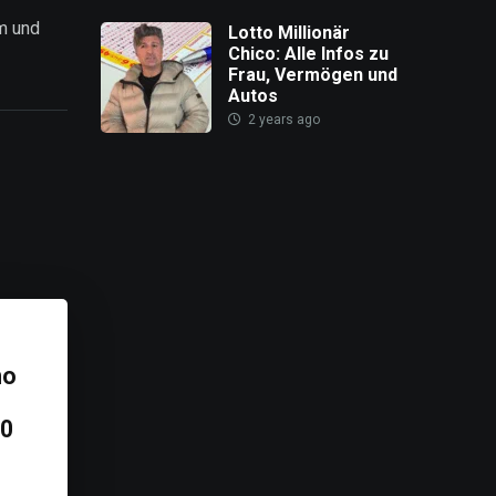
om und
Lotto Millionär
Chico: Alle Infos zu
Frau, Vermögen und
Autos
2 years ago
no
00