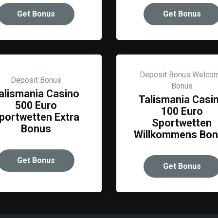
Get Bonus
Get Bonus
Deposit Bonus
Welco
Deposit Bonus
Bonus
alismania Casino
Talismania Casi
500 Euro
100 Euro
portwetten Extra
Sportwetten
Bonus
Willkommens Bo
Get Bonus
Get Bonus